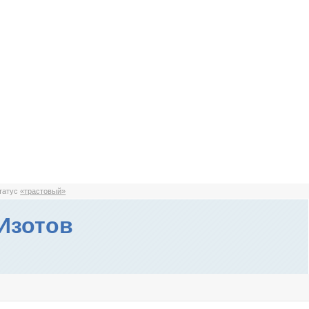
статус
«трастовый»
Изотов