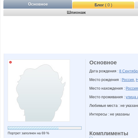
Основное
Блог
( 0 )
Шпионаж
Основное
Дата рождения :
8 Сентяб
Место рождения :
Россия
,
Н
Место нахождения :
Россия
Место проживания :
улица 
Любимые места : не указа
Интересы : не указаны
Комплименты
Портрет заполнен на 69 %