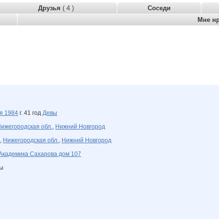
Друзья
( 4 )
Соседи
Мне н
ря
1984
г. 41 год
Девы
ижегородская обл.
,
Нижний Новгород
,
Нижегородская обл.
,
Нижний Новгород
Академика Сахарова дом 107
ны