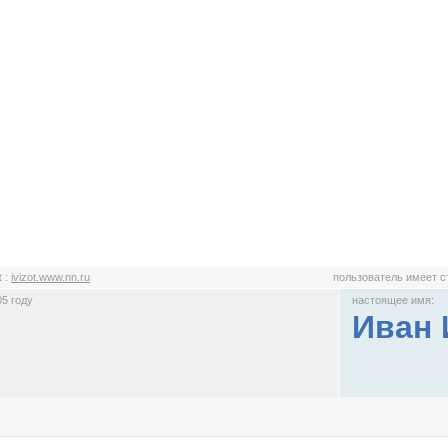
t
:
ivizot.www.nn.ru
пользователь имеет 
5 году
настоящее имя:
Иван 