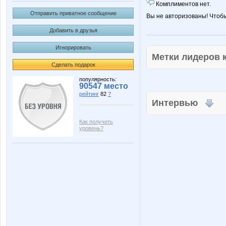
Комплиментов нет.
Отправить приватное сообщение
Вы не авторизованы! Чтоб
Добавить в друзья
Игнорировать
Метки лидеров
Сделать подарок
популярность:
90547 место
рейтинг
82
?
Интервью
Как получить
уровень?