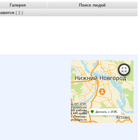
Галерея
Поиск людей
равится
( 1 )
Работает на API 2ГИС
Лицензионное соглашение
Для корректной работы
Доехать с 2ГИС
Raster JS API нужен
ключ. Помощь:
api@2gis.ru